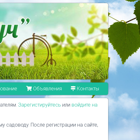
ование
Объявления
Контакты
ателям.
Зарегистируйтесь
или
войдите на
у садоводу. После регистрации на сайте,