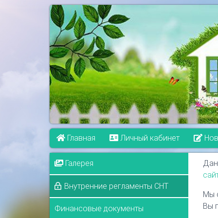
Главная
Личный кабинет
Нов
Галерея
Дан
сай
Внутренние регламенты СНТ
Мы 
Вы 
Финансовые документы