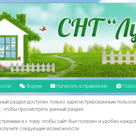
ости
Форум
Написать в правление
Голос
ный раздел доступен только зарегистрированным пользов
т
, чтобы просмотреть данный раздел.
стремимся к тому, чтобы сайт был полезен и удобен каждом
получите следующие возможности: